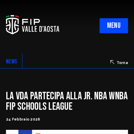
MENU
PRESIDENZA
CNA REGIONALE
NEWS
Torna
CIA REGIONALE
Minibasket & Scuola
RTT
La VdA partecipa alla Jr. NBA WNBA
FIP Schools League
24 Febbraio 2026